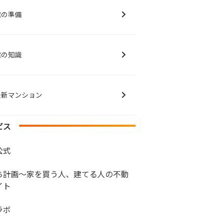
宅の準備
宅の知識
最新マンション
ビス
公式
ち計画～家を買う人、建てる人の不動
イト
ラボ