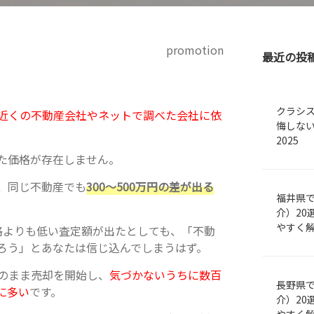
promotion
最近の投
クラシ
近くの不動産会社やネットで調べた会社に依
悔しな
2025
た価格が存在しません。
、同じ不動産でも
300～500万円の差が出る
福井県
介）20
やすく
格よりも低い査定額が出たとしても、「不動
ろう」とあなたは信じ込んでしまうはず。
のまま売却を開始し、
気づかないうちに数百
長野県
に多い
です。
介）20