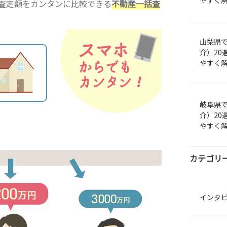
やすく
査定額をカンタンに比較できる
不動産一括査
山梨県
介）20
やすく
岐阜県
介）20
やすく
カテゴリ
インタ