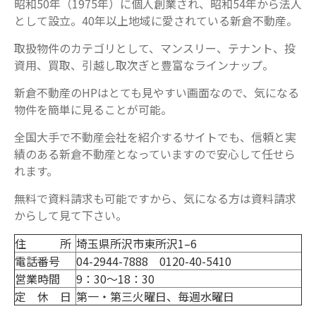
昭和50年（1975年）に個人創業され、昭和54年から法人
として設立。40年以上地域に愛されている新倉不動産。
取扱物件のカテゴリとして、マンスリー、テナント、投
資用、買取、引越し取次ぎと豊富なラインナップ。
新倉不動産のHPはとても見やすい画面なので、気になる
物件を簡単に見ることが可能。
全国大手で不動産会社を紹介するサイトでも、信頼と実
績のある新倉不動産となっていますので安心して任せら
れます。
無料で資料請求も可能ですから、気になる方は資料請求
からして見て下さい。
住 所
埼玉県所沢市東所沢1–6
電話番号
04-2944-7888 0120-40-5410
営業時間
9：30～18：30
定 休 日
第一・第三火曜日、毎週水曜日