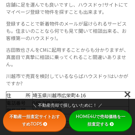
店舗に足を運んでも良いですし、ハウスドゥ!サイトにて
マイページ登録で物件を探すことも出来ます。
登録することで新着物件のメールが届けられるサービス
も。住まいのことなら何でも見て聞いて相談出来る、お
客様第一のハウスドゥ!。
古田敦也さんをCMに起用することからも分かりますが、
真面目で真摯に相談に乗ってくれること間違いありませ
ん。
川越市で売買を検討しているならばハウスドゥ!はいかが
ですか?
住 所
埼玉県川越市広栄町4-16
電話番号
049-249-5800
＼ 不動産売却で損しないために！ ／
営業時間
10:00～19:00
不動産一括査定サイトおす
HOME4Uで売却価格を一
定 休 日
火曜日・水曜日
すめTOP5
括査定する
「HOME4U」で売却一括査定をしてみる⇒