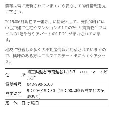
情報は常に更新されていますから安心して物件情報を見
て下さい。
2019年6月現在で一番新しい情報として、売買物件には
中古戸建て住宅やマンションの1Ｆの2件と賃貸物件では
ビルの1階部分やアパートの1Ｆ2件が紹介されていま
す。
地域に密着した多くの不動産情報が用意されていますの
で、興味のある方はエルブエステート㏋に今すぐアクセ
ス。
埼玉県越谷市南越谷1-13-7 ハローマートビ
住 所
ル1F
電話番号
048-990-5160
9：00～19：30（19：00以降も営業との記
営業時間
載あり）
定 休 日
水曜日