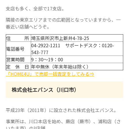
支店も多く、全部で17支店。
隣接の東京エリアまでの広範囲となっていますから、一
番近い店舗へどうぞ。
住 所
埼玉県所沢市上新井4-78-25
04-2922-1211 サポートデスク：0120-
電話番号
543-777
営業時間
9：30～19：00
定 休 日
年中無休（年末年始は除く）
「HOME4U」で売却一括査定をしてみる⇒
株式会社エバンス（川口市）
平成23年（2011年）に設立された株式会社エバンス。
事業所は、川口本店を始め、蕨店（蕨市）、浦和店（さ
いたま市）の3店舗。