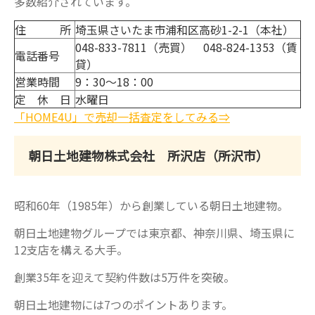
多数紹介されています。
住 所
埼玉県さいたま市浦和区高砂1-2-1（本社）
048-833-7811（売買） 048-824-1353（賃
電話番号
貸）
営業時間
9：30～18：00
定 休 日
水曜日
「HOME4U」で売却一括査定をしてみる⇒
朝日土地建物株式会社 所沢店（所沢市）
昭和60年（1985年）から創業している朝日土地建物。
朝日土地建物グループでは東京都、神奈川県、埼玉県に
12支店を構える大手。
創業35年を迎えて契約件数は5万件を突破。
朝日土地建物には7つのポイントあります。