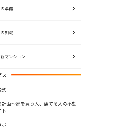
宅の準備
宅の知識
最新マンション
ビス
公式
ち計画～家を買う人、建てる人の不動
イト
ラボ