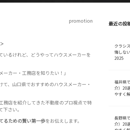
promotion
最近の投
す＞
クラシ
悔しな
ているけれど、どうやってハウスメーカーを
2025
メーカー・工務店を知りたい！」
福井県
けて、山口県でおすすめのハウスメーカー・
介）20
やすく
工務店を紹介してきた不動産のプロ視点で特
て下さい。
長野県
てるための賢い第一歩
をお伝えします。
介）20